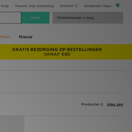
Hulp
Traceer mijn bestelling
Wishlist
Verzenden Naar...
Winkelmandje is leeg
ffers
Nieuw
GRATIS BEZORGING OP BESTELLINGEN
VANAF €80
Producten 2:
Alles zien