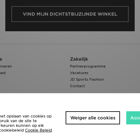
VIND MIJN DICHTSTBIJZIJNDE WINKEL
e
Zakelijk
rneren
Partnerprogramma
aad
Vacatures
JD Sports Fashion
Contact
het opslaan van cookies op
Weiger alle cookies
Acc
ruik van de site te
orkeuren kunnen op elk
 cookiebeleid
Cookie Beleid