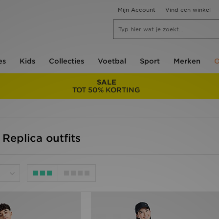
Mijn Account
Vind een winkel
es
Kids
Collecties
Voetbal
Sport
Merken
O
SALE
TOT 50% KORTING
 Replica outfits