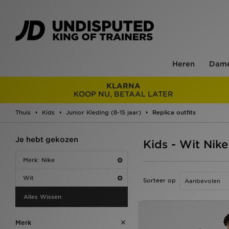
Heren
Dam
KLARNA
KOOP NU, BETAAL LATER
Thuis
Kids
Junior Kleding (8-15 jaar)
Replica outfits
Je hebt gekozen
Kids - Wit Nike
Merk: Nike
Wit
Sorteer op
Alles Wissen
Merk