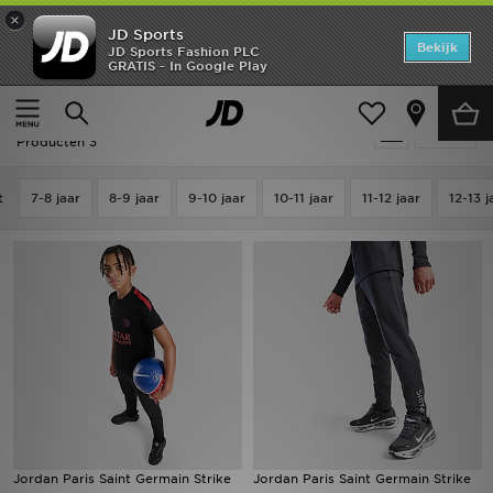
×
JD Sports
Home
Bekijk
JD Sports Fashion PLC
GRATIS - In Google Play
Thuis
Kids
Junior Kleding (8-15 jaar)
Replica outfits
Offers
Kids - Jordan Replica outfits
Verfijn
New In
Producten 3
Heren
t
7-8 jaar
8-9 jaar
9-10 jaar
10-11 jaar
11-12 jaar
12-13 j
Dames
Kids
Collecties
Voetbal
Sports
Jordan Paris Saint Germain Strike
Jordan Paris Saint Germain Strike
Merken