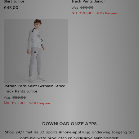
Shirt Junior
Track Pants Junior
€45,00
€60,00
Was
Nu
€20,00
67% Bespaar
Vind een winkel
Bestelling traceren
Mijn JD
Klantenservice
Download de app
Wie wij zijn
Jordan Paris Saint Germain Strike
Track Pants Junior
€60,00
Was
Nu
€25,00
58% Bespaar
DOWNLOAD ONZE APPS
Shop 24/7 met de JD Sports iPhone-app! Krijg onderweg toegang tot
onze nieuwste producten en exclusieve aanbiedingen.