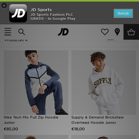
×
JD Sports
Home
Bekijk
JD Sports Fashion PLC
GRATIS - In Google Play
Thuis
Kids
Offers
Kids - Wit Hoodies
Verfijn
New In
Producten 4
Heren
Dames
Kids
Collecties
Voetbal
Nike Tech Mix Full Zip Hoodie
Supply & Demand Brickshaw
Junior
Overhead Hoodie Junior
Sports
€85,00
€18,00
Merken