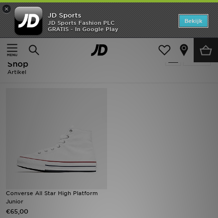
×
JD Sports
Home
Bekijk
JD Sports Fashion PLC
GRATIS - In Google Play
Thuis
Kids
Offers
Kids - Converse All Star Lift - Holiday
Verfijn
New In
Shop
Artikel
Heren
Dames
Kids
Collecties
Voetbal
Converse All Star High Platform
Sports
Junior
€65,00
Merken