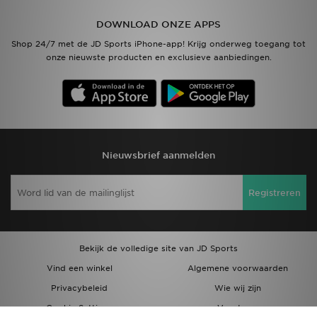
DOWNLOAD ONZE APPS
Vind een winkel
Shop 24/7 met de JD Sports iPhone-app! Krijg onderweg toegang tot
onze nieuwste producten en exclusieve aanbiedingen.
Bestelling traceren
Mijn JD
Klantenservice
Nieuwsbrief aanmelden
Download de app
Registreren
Wie wij zijn
Bekijk de volledige site van JD Sports
Vind een winkel
Algemene voorwaarden
Privacybeleid
Wie wij zijn
Cookie Settings
Vacatures