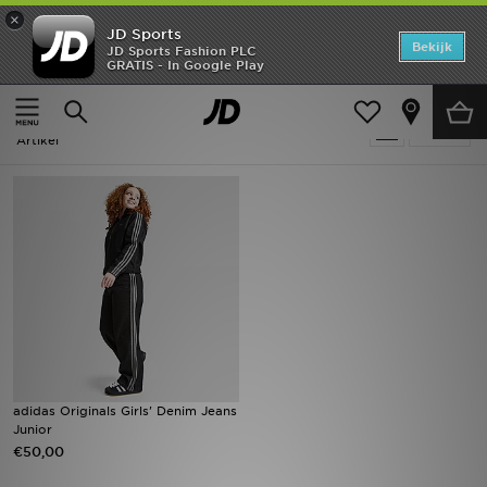
×
JD Sports
Home
Bekijk
JD Sports Fashion PLC
GRATIS - In Google Play
Thuis
Kids
Offers
Kids - Zwart Adidas Originals Firebird
Verfijn
New In
Artikel
Heren
Dames
Kids
Collecties
Voetbal
adidas Originals Girls' Denim Jeans
Junior
Sports
€50,00
Merken