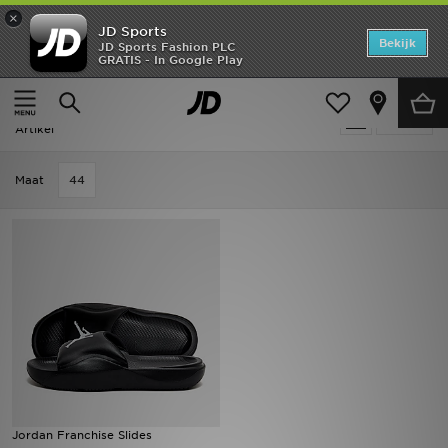
×
JD Sports
Home
Bekijk
JD Sports Fashion PLC
GRATIS - In Google Play
Thuis
Heren
Herenschoenen
Slippers & Sandalen
Offers
Heren - Jordan Slippers & Sandalen
Verfijn
New In
Artikel
Heren
Maat
44
Dames
Kids
Collecties
Voetbal
Sports
Jordan Franchise Slides
Merken