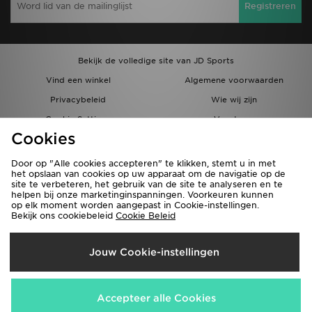
Registreren
Bekijk de volledige site van JD Sports
Vind een winkel
Algemene voorwaarden
Privacybeleid
Wie wij zijn
Cookie Settings
Vacatures
Cookies
Bestellingen en Levering
Partnerprogramma
Door op "Alle cookies accepteren" te klikken, stemt u in met
het opslaan van cookies op uw apparaat om de navigatie op de
site te verbeteren, het gebruik van de site te analyseren en te
helpen bij onze marketinginspanningen. Voorkeuren kunnen
op elk moment worden aangepast in Cookie-instellingen.
Bekijk ons cookiebeleid
Cookie Beleid
Verzenden Naar
Jouw Cookie-instellingen
België
Wij accepteren de volgende betaalmethoden
Accepteer alle Cookies