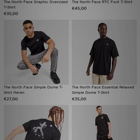
The North Face Graphic Oversized
The North Face RTC Font T-Shirt
T-Shirt
€45,00
€35,00
Vind een winkel
Bestelling traceren
Mijn JD
Klantenservice
Download de app
Wie wij zijn
The North Face Simple Dome T-
The North Face Essential Relaxed
Shirt Heren
Simple Dome T-Shirt
€27,00
€35,00