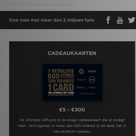
Under Armour
(10)
Unlike Humans
(5)
Vans
(5)
Doe mee met meer dan 2 miljoen fans
Zavetti Canada
(2)
CADEAUKAARTEN
€5 - €300
De Ultimate Giftcard is de enige cadeaukaart die je nodigt
hebt. Verkrijgbaar in meer dan 500 winkels in de land, het is
het perfecte cadeau.