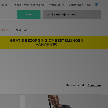
Hulp
Traceer mijn bestelling
Wishlist
Verzenden Naar...
Winkelmandje is leeg
ffers
Nieuw
GRATIS BEZORGING OP BESTELLINGEN
VANAF €80
Producten 4:
Alles zien