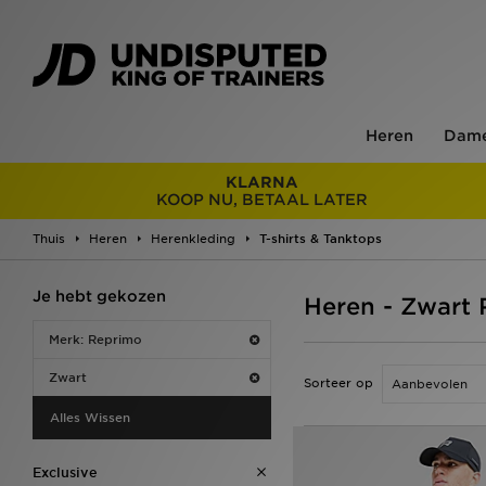
Heren
Dam
KLARNA
KOOP NU, BETAAL LATER
Thuis
Heren
Herenkleding
T-shirts & Tanktops
Je hebt gekozen
Heren - Zwart 
Merk: Reprimo
Zwart
Sorteer op
Alles Wissen
Exclusive