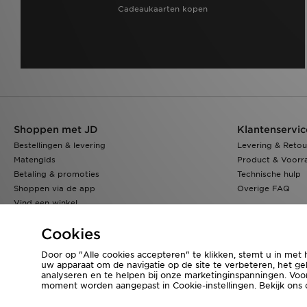
Cadeaukaarten kopen
Shoppen met JD
Klantenservic
Bestellingen & levering
Levering & Retou
Matengids
Product & Voorr
Betaling & promoties
Technische hulp
Shoppen via de app
Overige FAQ
Vind een winkel
Klarna
Cookies
Door op "Alle cookies accepteren" te klikken, stemt u in met 
uw apparaat om de navigatie op de site te verbeteren, het geb
Bezoek onze bedrijfswebsite
www.jdplc.com
analyseren en te helpen bij onze marketinginspanningen. Vo
moment worden aangepast in Cookie-instellingen. Bekijk ons
Copyright © 2026 JD Sports Fashion Plc, Alle rechten voorbehouden.