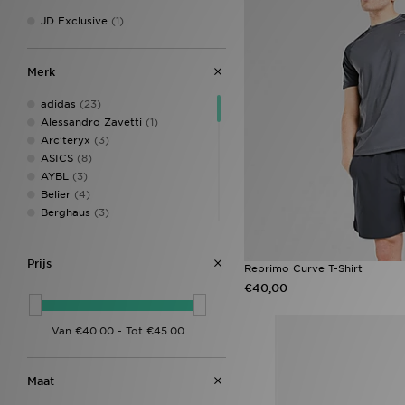
JD Exclusive
(1)
Merk
adidas
(23)
Alessandro Zavetti
(1)
Arc'teryx
(3)
ASICS
(8)
AYBL
(3)
Belier
(4)
Berghaus
(3)
Billionaire Boys Club
(1)
BOSS
(9)
Prijs
Champion
(2)
Reprimo Curve T-Shirt
Columbia
(2)
€40,00
EA7 Emporio Armani
(4)
Ed Hardy
(2)
Fred Perry
(3)
Hoodrich
(10)
HUGO
(1)
Maat
Jordan
(12)