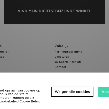
VIND MIJN DICHTSTBIJZIJNDE WINKEL
e
Zakelijk
rneren
Partnerprogramma
aad
Vacatures
JD Sports Fashion
Contact
het opslaan van cookies op
Weiger alle cookies
Acc
ruik van de site te
orkeuren kunnen op elk
 cookiebeleid
Cookie Beleid