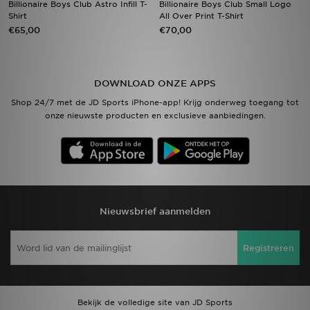
Billionaire Boys Club Astro Infill T-
Billionaire Boys Club Small Logo
Shirt
All Over Print T-Shirt
€65,00
€70,00
Vind een winkel
Bestelling traceren
DOWNLOAD ONZE APPS
Mijn JD
Shop 24/7 met de JD Sports iPhone-app! Krijg onderweg toegang tot
onze nieuwste producten en exclusieve aanbiedingen.
Klantenservice
Download de app
Wie wij zijn
Nieuwsbrief aanmelden
Registreren
Bekijk de volledige site van JD Sports