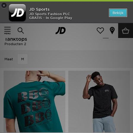
×
JD Sports
Home
Bekijk
JD Sports Fashion PLC
GRATIS - In Google Play
Thuis
Heren
Herenkleding
T-shirts & Tanktops
Offers
Heren - Billionaire Boys Club T-shirts &
Verfijn
New In
Tanktops
Producten 2
Heren
Maat
M
Dames
Kids
Collecties
Voetbal
Sports
Merken