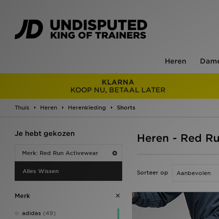
Heren
Dam
KLARNA
KOOP NU, BETAAL LATER
Thuis
Heren
Herenkleding
Shorts
Je hebt gekozen
Heren - Red Ru
Merk: Red Run Activewear
Alles Wissen
Sorteer op
Merk
adidas
(49)