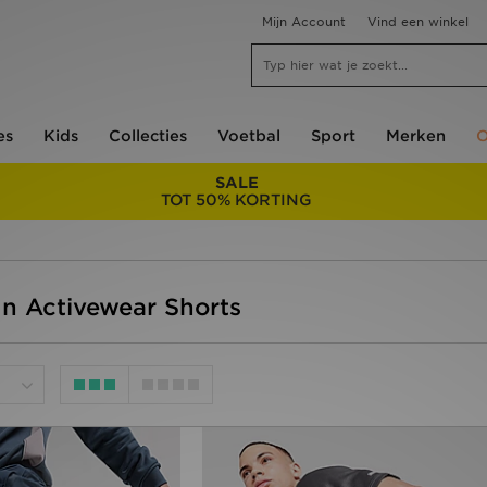
Mijn Account
Vind een winkel
es
Kids
Collecties
Voetbal
Sport
Merken
O
SALE
TOT 50% KORTING
n Activewear Shorts