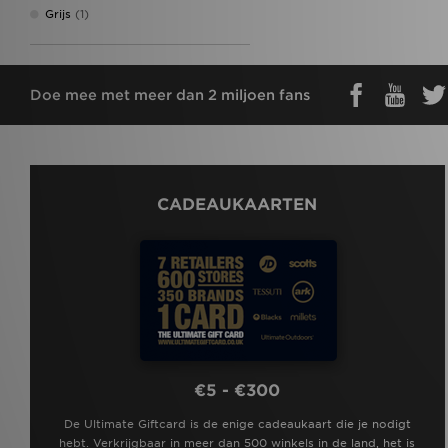
New Era
(2)
Grijs
(1)
Nike
(107)
On Running
(6)
PUMA
(8)
Red Run Activewear
(2)
Doe mee met meer dan 2 miljoen fans
Reebok
(9)
Reprimo
(12)
Salomon
(3)
Supply & Demand
(22)
Technicals
(10)
The North Face
(24)
CADEAUKAARTEN
Tommy Hilfiger
(2)
Trailberg
(11)
True Religion
(5)
Umbro
(2)
Under Armour
(34)
Unlike Humans
(13)
Vans
(1)
Zavetti Canada
(2)
€5 - €300
De Ultimate Giftcard is de enige cadeaukaart die je nodigt
hebt. Verkrijgbaar in meer dan 500 winkels in de land, het is