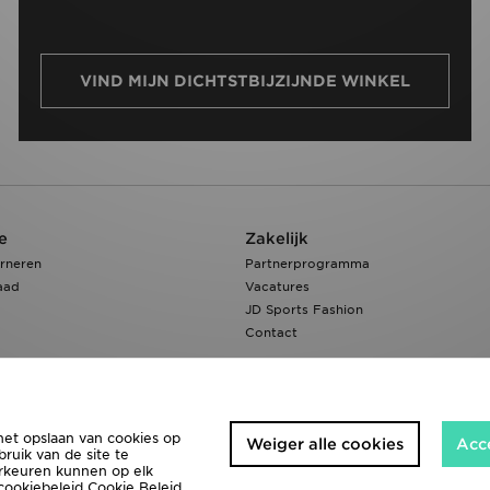
VIND MIJN DICHTSTBIJZIJNDE WINKEL
e
Zakelijk
rneren
Partnerprogramma
aad
Vacatures
JD Sports Fashion
Contact
het opslaan van cookies op
Weiger alle cookies
Acc
ruik van de site te
orkeuren kunnen op elk
 cookiebeleid
Cookie Beleid