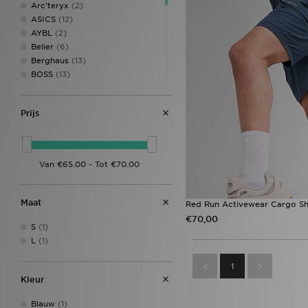
Arc'teryx
(2)
ASICS
(12)
AYBL
(2)
Belier
(6)
Berghaus
(13)
BOSS
(13)
Columbia
(2)
DAILYSZN
(2)
Prijs
Dickies
(1)
EA7 Emporio Armani
(10)
Ed Hardy
(1)
Fred Perry
(6)
Hoodrich
(31)
Jordan
(16)
Lacoste
(15)
Maat
Red Run Activewear Cargo Sh
LEVI'S
(2)
€70,00
Lorenzo
(4)
S
(1)
McKenzie
(15)
L
(1)
MERCIER
(2)
1
MONTIREX
(24)
Kleur
Napapijri
(11)
New Balance
(8)
Blauw
(1)