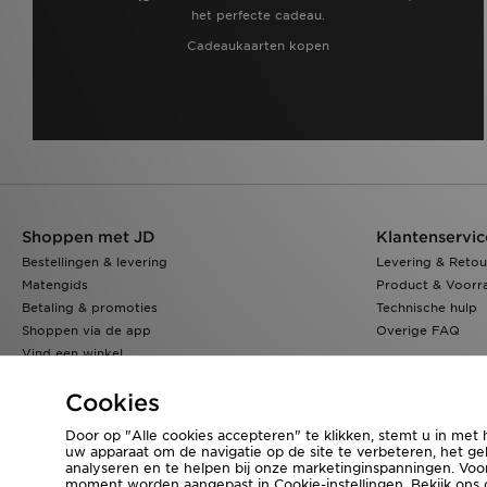
het perfecte cadeau.
Cadeaukaarten kopen
Shoppen met JD
Klantenservic
Bestellingen & levering
Levering & Retou
Matengids
Product & Voorr
Betaling & promoties
Technische hulp
Shoppen via de app
Overige FAQ
Vind een winkel
Klarna
Cookies
Door op "Alle cookies accepteren" te klikken, stemt u in met 
uw apparaat om de navigatie op de site te verbeteren, het geb
Bezoek onze bedrijfswebsite
www.jdplc.com
analyseren en te helpen bij onze marketinginspanningen. Vo
moment worden aangepast in Cookie-instellingen. Bekijk ons
Copyright © 2026 JD Sports Fashion Plc, Alle rechten voorbehouden.