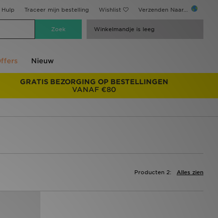
Hulp
Traceer mijn bestelling
Wishlist
Verzenden Naar...
Winkelmandje is leeg
ffers
Nieuw
GRATIS BEZORGING OP BESTELLINGEN
VANAF €80
Producten 2:
Alles zien