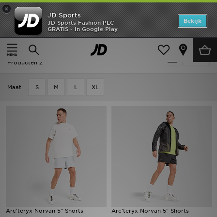
×
JD Sports
Home
Bekijk
JD Sports Fashion PLC
GRATIS - In Google Play
Thuis
Heren
Herenkleding
Shorts
Offers
Heren - Arc'teryx Shorts
Verfijn
New In
Producten 2
Heren
Maat
S
M
L
XL
Dames
Kids
Collecties
Voetbal
Sports
Arc'teryx Norvan 5" Shorts
Arc'teryx Norvan 5" Shorts
Merken