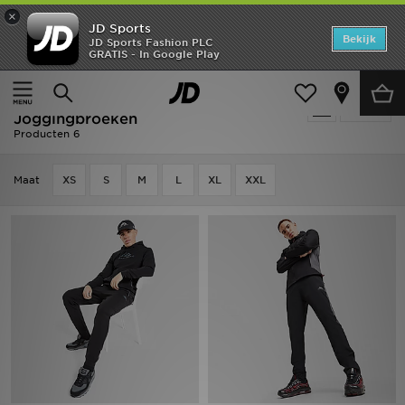
×
JD Sports
Home
Bekijk
JD Sports Fashion PLC
GRATIS - In Google Play
Thuis
Heren
Herenkleding
Joggingbroeken
Offers
Heren - Zwart Trailberg
Verfijn
New In
Joggingbroeken
Producten 6
Heren
Maat
XS
S
M
L
XL
XXL
Dames
Kids
Collecties
Voetbal
Sports
Merken