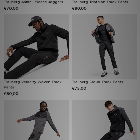
Trailberg Ashfell Fleece Joggers
Trailberg Triathlon Track Pants
€70,00
€80,00
Vind een winkel
Bestelling traceren
Mijn JD
Klantenservice
Download de app
Trailberg Velocity Woven Track
Trailberg Cloud Track Pants
Wie wij zijn
Pants
€75,00
€80,00