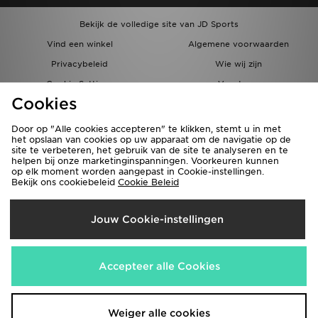
Bekijk de volledige site van JD Sports
Vind een winkel
Algemene voorwaarden
Privacybeleid
Wie wij zijn
Cookie Settings
Vacatures
Cookies
Bestellingen en Levering
Partnerprogramma
Door op "Alle cookies accepteren" te klikken, stemt u in met
het opslaan van cookies op uw apparaat om de navigatie op de
site te verbeteren, het gebruik van de site te analyseren en te
helpen bij onze marketinginspanningen. Voorkeuren kunnen
op elk moment worden aangepast in Cookie-instellingen.
Bekijk ons cookiebeleid
Cookie Beleid
Verzenden Naar
Jouw Cookie-instellingen
België
Wij accepteren de volgende betaalmethoden
Accepteer alle Cookies
Bezoek onze bedrijfswebsite
www.jdplc.com
Weiger alle cookies