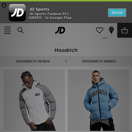
×
JD Sports
Home
Bekijk
JD Sports Fashion PLC
GRATIS - In Google Play
Thuis
Heren
Herenkleding
Jassen
Offers
Producten 6
Verfijn
New In
Hoodrich
Heren
HOODRICH HEREN
HOODRICH DAMES
Dames
Kids
Collecties
Voetbal
Sports
Merken