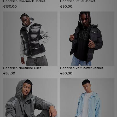
Hoodrich Coremark Jacket
Hoodrich Ritual Jacket
€130,00
€90,00
Vind een winkel
Bestelling traceren
Mijn JD
Klantenservice
Download de app
Hoodrich Nocturne Gilet
Hoodrich Volt Puffer Jacket
Wie wij zijn
€65,00
€60,00