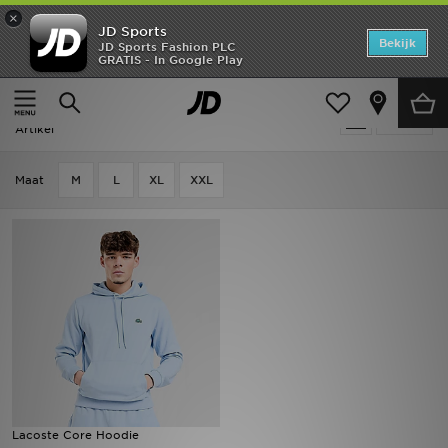
×
JD Sports
Home
Bekijk
JD Sports Fashion PLC
GRATIS - In Google Play
Thuis
Heren
Herenkleding
Hoodies
Offers
Heren - Blauw Lacoste Hoodies
Verfijn
New In
Artikel
Heren
Maat
M
L
XL
XXL
Dames
Kids
Collecties
Voetbal
Sports
Lacoste Core Hoodie
Merken