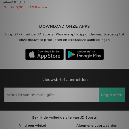
€105,00
Was
Nu
€60,00
43% Bespaar
Vind een winkel
Bestelling traceren
DOWNLOAD ONZE APPS
Shop 24/7 met de JD Sports iPhone-app! Krijg onderweg toegang tot
Mijn JD
onze nieuwste producten en exclusieve aanbiedingen.
Klantenservice
Download de app
Wie wij zijn
Nieuwsbrief aanmelden
Registreren
Bekijk de volledige site van JD Sports
Vind een winkel
Algemene voorwaarden