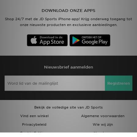
DOWNLOAD ONZE APPS
Vind een winkel
Shop 24/7 met de JD Sports iPhone-app! Krijg onderweg toegang tot
onze nieuwste producten en exclusieve aanbiedingen.
Bestelling traceren
Mijn JD
Klantenservice
Nieuwsbrief aanmelden
Download de app
Registreren
Wie wij zijn
Bekijk de volledige site van JD Sports
Vind een winkel
Algemene voorwaarden
Privacybeleid
Wie wij zijn
Cookie Settings
Vacatures