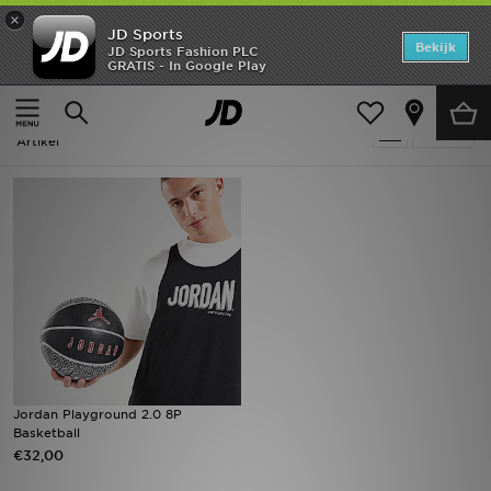
×
JD Sports
Home
Bekijk
JD Sports Fashion PLC
GRATIS - In Google Play
Thuis
Heren
Herenaccessoires
Sportartikelen
Offers
Heren - Jordan Sportartikelen
Verfijn
New In
Artikel
Heren
Dames
Kids
Collecties
Voetbal
Jordan Playground 2.0 8P
Basketball
Sports
€32,00
Merken