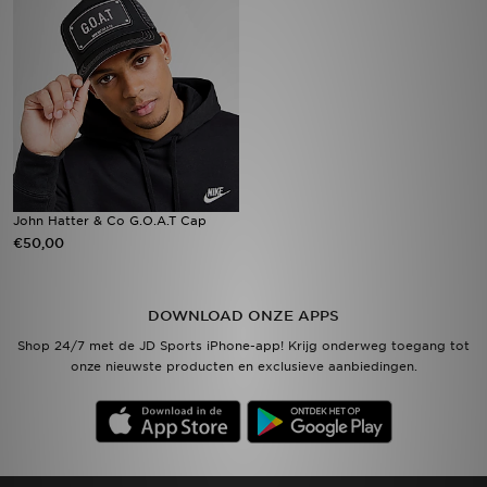
Vind een winkel
Bestelling traceren
Mijn JD
Klantenservice
John Hatter & Co G.O.A.T Cap
€50,00
Download de app
Wie wij zijn
DOWNLOAD ONZE APPS
Shop 24/7 met de JD Sports iPhone-app! Krijg onderweg toegang tot
onze nieuwste producten en exclusieve aanbiedingen.