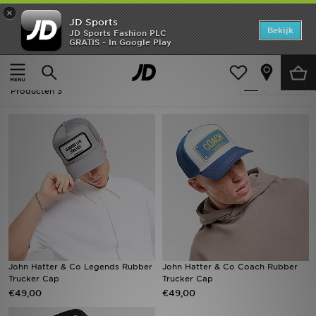
×
JD Sports
Home
Bekijk
JD Sports Fashion PLC
GRATIS - In Google Play
Thuis
Heren
Herenaccessoires
Petten
Offers
Heren - John Hatter & Co Petten
Verfijn
New In
Producten 3
Heren
Dames
Kids
Collecties
Voetbal
John Hatter & Co Legends Rubber
John Hatter & Co Coach Rubber
Trucker Cap
Trucker Cap
Sports
€49,00
€49,00
Merken