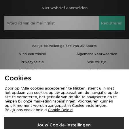
Nieuwsbrief aanmelden
Registreren
Bekijk de volledige site van JD Sports
Vind een winkel
Algemene voorwaarden
Privacybeleid
Wie wij zijn
Cookie Settings
Vacatures
Cookies
Bestellingen en Levering
Partnerprogramma
Door op "Alle cookies accepteren" te klikken, stemt u in met
het opslaan van cookies op uw apparaat om de navigatie op de
site te verbeteren, het gebruik van de site te analyseren en te
helpen bij onze marketinginspanningen. Voorkeuren kunnen
op elk moment worden aangepast in Cookie-instellingen.
Bekijk ons cookiebeleid
Cookie Beleid
Verzenden Naar
Jouw Cookie-instellingen
België