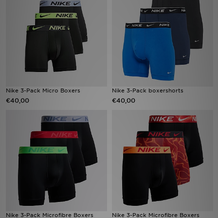
Vind een winkel
Bestelling traceren
Mijn JD
Klantenservice
Nike 3-Pack Micro Boxers
Nike 3-Pack boxershorts​
€40,00
€40,00
Download de app
Wie wij zijn
Nike 3-Pack Microfibre Boxers
Nike 3-Pack Microfibre Boxers