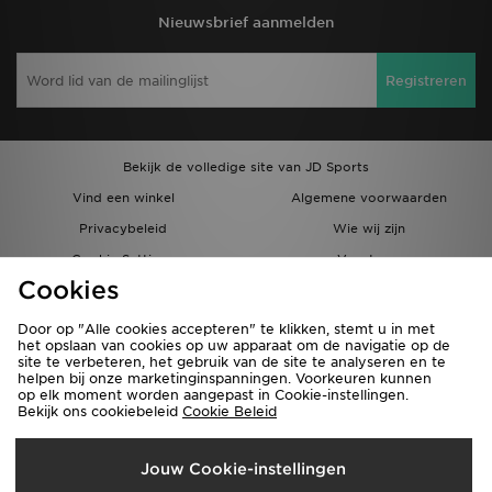
Nieuwsbrief aanmelden
Registreren
Bekijk de volledige site van JD Sports
Vind een winkel
Algemene voorwaarden
Privacybeleid
Wie wij zijn
Cookie Settings
Vacatures
Cookies
Bestellingen en Levering
Partnerprogramma
Door op "Alle cookies accepteren" te klikken, stemt u in met
het opslaan van cookies op uw apparaat om de navigatie op de
site te verbeteren, het gebruik van de site te analyseren en te
helpen bij onze marketinginspanningen. Voorkeuren kunnen
op elk moment worden aangepast in Cookie-instellingen.
Bekijk ons cookiebeleid
Cookie Beleid
Verzenden Naar
Jouw Cookie-instellingen
België