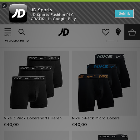
×
JD Sports
Home
Bekijk
JD Sports Fashion PLC
GRATIS - In Google Play
Thuis
Heren
Herenaccessoires
Ondergoed
Offers
Heren - Nike Ondergoed
Verfijn
New In
Producten 18
Heren
Dames
Kids
Collecties
Voetbal
Nike 3 Pack Boxershorts Heren
Nike 3-Pack Micro Boxers
€40,00
€40,00
Sports
Merken