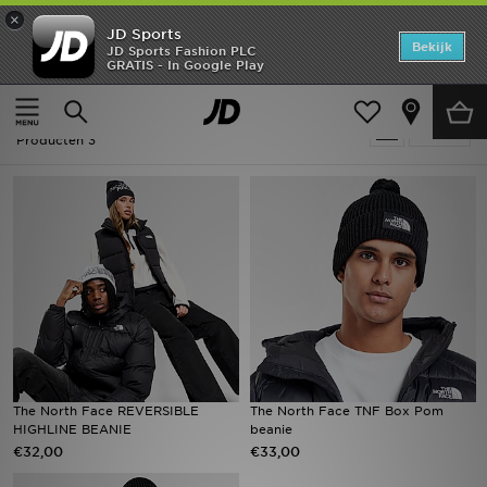
×
JD Sports
Home
Bekijk
JD Sports Fashion PLC
GRATIS - In Google Play
Thuis
Heren
Herenaccessoires
Mutsen
Offers
Heren - Zwart The North Face Mutsen
Verfijn
New In
Producten 3
Heren
Dames
Kids
Collecties
Voetbal
The North Face REVERSIBLE
The North Face TNF Box Pom
HIGHLINE BEANIE
beanie​
Sports
€32,00
€33,00
Merken