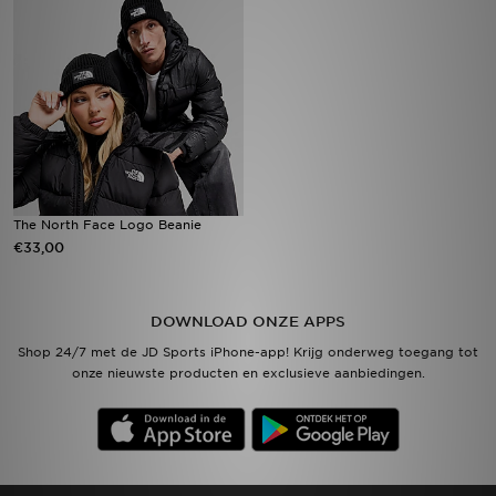
Vind een winkel
Bestelling traceren
Mijn JD
Klantenservice
The North Face Logo Beanie
€33,00
Download de app
Wie wij zijn
DOWNLOAD ONZE APPS
Shop 24/7 met de JD Sports iPhone-app! Krijg onderweg toegang tot
onze nieuwste producten en exclusieve aanbiedingen.