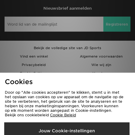
Nieuwsbrief aanmelden
Registreren
Bekijk de volledige site van JD Sports
Vind een winkel
Algemene voorwaarden
Privacybeleid
Wie wij zijn
Cookie Settings
Vacatures
Cookies
Bestellingen en Levering
Partnerprogramma
Door op "Alle cookies accepteren" te klikken, stemt u in met
het opslaan van cookies op uw apparaat om de navigatie op de
site te verbeteren, het gebruik van de site te analyseren en te
helpen bij onze marketinginspanningen. Voorkeuren kunnen
op elk moment worden aangepast in Cookie-instellingen.
Bekijk ons cookiebeleid
Cookie Beleid
Verzenden Naar
Jouw Cookie-instellingen
België