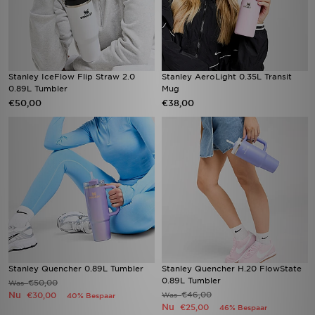
Stanley IceFlow Flip Straw 2.0
Stanley AeroLight 0.35L Transit
0.89L Tumbler
Mug
€50,00
€38,00
Stanley Quencher 0.89L Tumbler
Stanley Quencher H.20 FlowState
0.89L Tumbler
€50,00
Was
Nu
€46,00
€30,00
Was
40% Bespaar
Nu
€25,00
46% Bespaar