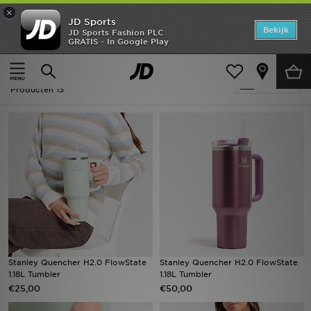
×
JD Sports
Home
Bekijk
JD Sports Fashion PLC
GRATIS - In Google Play
Thuis
Heren
Herenaccessoires
Allerhande
Offers
Heren - Stanley Allerhande
Verfijn
New In
Producten 13
Heren
Dames
Kids
Collecties
Voetbal
Stanley Quencher H2.0 FlowState
Stanley Quencher H2.0 FlowState
1.18L Tumbler
1.18L Tumbler
Sports
€25,00
€50,00
Merken