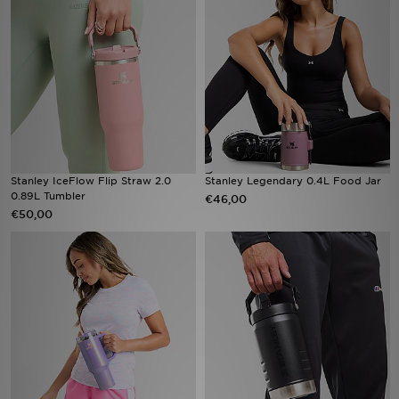
Vind een winkel
Bestelling traceren
Mijn JD
Klantenservice
Stanley IceFlow Flip Straw 2.0
Stanley Legendary 0.4L Food Jar
0.89L Tumbler
€46,00
Download de app
€50,00
Wie wij zijn