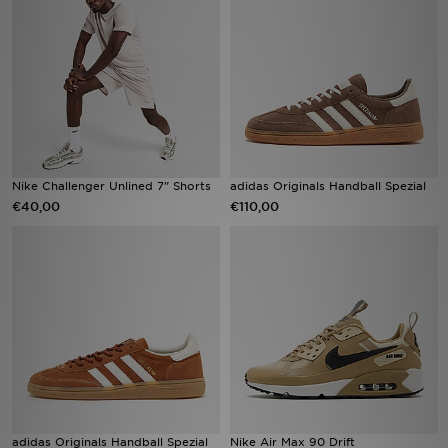
Vind een winkel
Bestelling traceren
Mijn JD
Klantenservice
Nike Challenger Unlined 7" Shorts
adidas Originals Handball Spezial
€40,00
€110,00
Download de app
Wie wij zijn
adidas Originals Handball Spezial
Nike Air Max 90 Drift