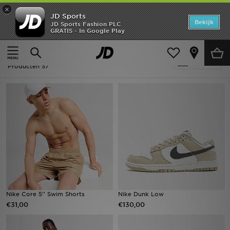
×
JD Sports
Home
Bekijk
JD Sports Fashion PLC
GRATIS - In Google Play
Thuis
Heren
Offers
Heren - Bruin Holiday Shop
Verfijn
New In
Producten 57
Heren
Dames
Kids
Collecties
Voetbal
Nike Core 5'' Swim Shorts
Nike Dunk Low
€31,00
€130,00
Sports
Merken