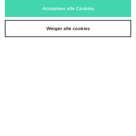
€43,00
€20,00
Accepteer alle Cookies
Weiger alle cookies
Stanley Quencher 0.89L Tumbler
New Era MLB NY & LA 9FORTY A-
Frame Cap
€55,00
€35,00