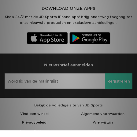
DOWNLOAD ONZE APPS
Vind een winkel
Shop 24/7 met de JD Sports iPhone-app! Krijg onderweg toegang tot
onze nieuwste producten en exclusieve aanbiedingen.
Bestelling traceren
Mijn JD
Klantenservice
Nieuwsbrief aanmelden
Download de app
Registreren
Wie wij zijn
Bekijk de volledige site van JD Sports
Vind een winkel
Algemene voorwaarden
Privacybeleid
Wie wij zijn
Cookie Settings
Vacatures