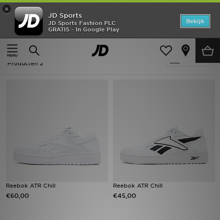
×
JD Sports
Home
Bekijk
JD Sports Fashion PLC
GRATIS - In Google Play
Thuis
Heren
Offers
Heren - Reebok ATR Chill
Verfijn
New In
Producten 2
Heren
Dames
Kids
Collecties
Voetbal
Reebok ATR Chill
Reebok ATR Chill
€60,00
€45,00
Sports
Merken