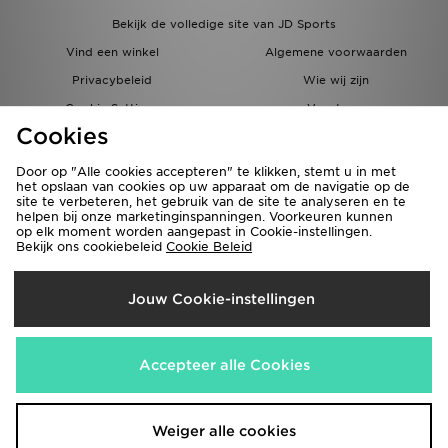
Bekijk de volledige site van JD Sports
Vind een winkel
Algemene voorwaarden
Privacybeleid
Wie wij zijn
Cookie Settings
Vacatures
Cookies
Bestellingen en Levering
Partnerprogramma
Door op "Alle cookies accepteren" te klikken, stemt u in met
het opslaan van cookies op uw apparaat om de navigatie op de
site te verbeteren, het gebruik van de site te analyseren en te
helpen bij onze marketinginspanningen. Voorkeuren kunnen
op elk moment worden aangepast in Cookie-instellingen.
Bekijk ons cookiebeleid
Cookie Beleid
Verzenden Naar
Jouw Cookie-instellingen
België
Wij accepteren de volgende betaalmethoden
Accepteer alle Cookies
Bezoek onze bedrijfswebsite
www.jdplc.com
Weiger alle cookies