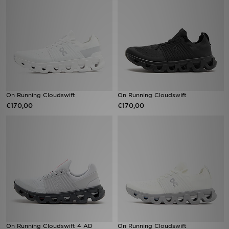
Vind een winkel
Bestelling traceren
Mijn JD
Klantenservice
On Running Cloudswift
On Running Cloudswift
€170,00
€170,00
Download de app
Wie wij zijn
On Running Cloudswift 4 AD
On Running Cloudswift