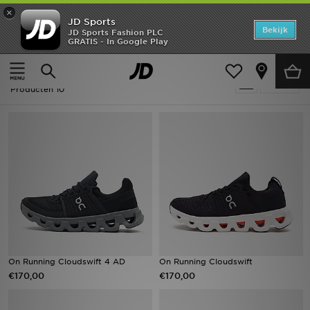
×
JD Sports
Home
Bekijk
JD Sports Fashion PLC
GRATIS - In Google Play
Thuis
Heren
Offers
Heren - On Running Cloudswift
Verfijn
New In
Producten 10
Heren
Dames
Kids
Collecties
Voetbal
On Running Cloudswift 4 AD
On Running Cloudswift
€170,00
€170,00
Sports
Merken