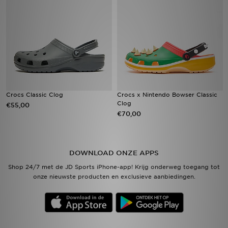
Vind een winkel
Bestelling traceren
Mijn JD
Klantenservice
Crocs Classic Clog
Crocs x Nintendo Bowser Classic
Clog
€55,00
€70,00
Download de app
Wie wij zijn
DOWNLOAD ONZE APPS
Shop 24/7 met de JD Sports iPhone-app! Krijg onderweg toegang tot
onze nieuwste producten en exclusieve aanbiedingen.