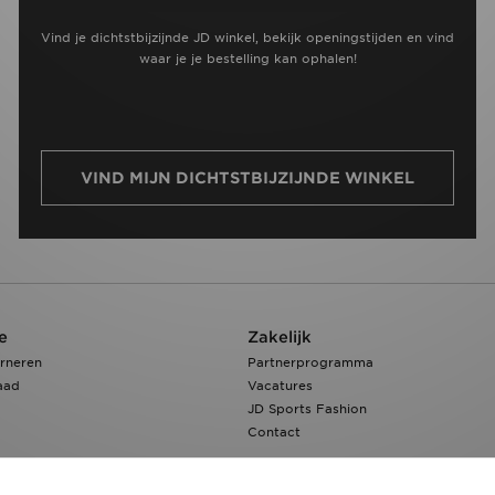
Vind je dichtstbijzijnde JD winkel, bekijk openingstijden en vind
waar je je bestelling kan ophalen!
VIND MIJN DICHTSTBIJZIJNDE WINKEL
e
Zakelijk
rneren
Partnerprogramma
aad
Vacatures
JD Sports Fashion
Contact