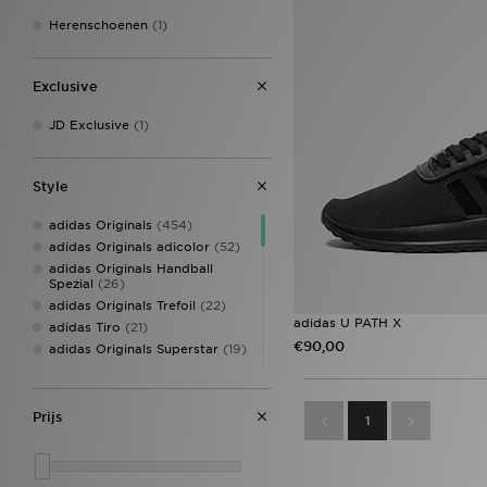
Herenschoenen
(1)
Exclusive
JD Exclusive
(1)
Style
adidas Originals
(454)
adidas Originals adicolor
(52)
adidas Originals Handball
Spezial
(26)
adidas Originals Trefoil
(22)
adidas U PATH X
adidas Tiro
(21)
€90,00
adidas Originals Superstar
(19)
adidas Essentials
(14)
adidas Originals Samba
(14)
adidas Predator
(12)
Prijs
1
adidas Copa
(10)
Adidas Originals ZX 750
(9)
adidas Originals Campus
(7)