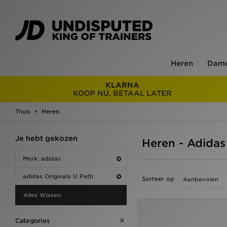
Heren
Dam
KLARNA
KOOP NU, BETAAL LATER
Thuis
Heren
Je hebt gekozen
Heren - Adidas
Merk: adidas
adidas Originals U Path
Sorteer op
Alles Wissen
Categories