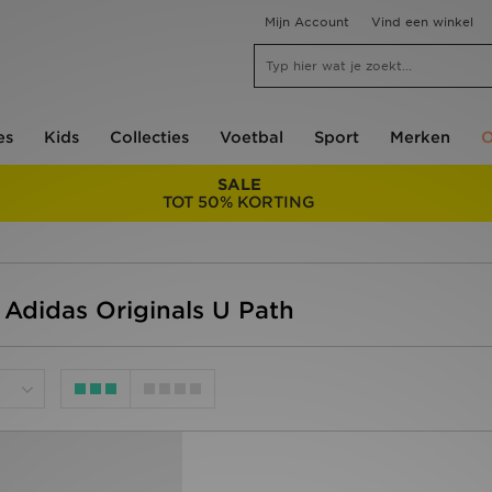
Mijn Account
Vind een winkel
es
Kids
Collecties
Voetbal
Sport
Merken
O
SALE
TOT 50% KORTING
 Adidas Originals U Path