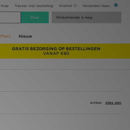
Hulp
Traceer mijn bestelling
Wishlist
Verzenden Naar...
Winkelmandje is leeg
ffers
Nieuw
GRATIS BEZORGING OP BESTELLINGEN
VANAF €80
Artikel:
Alles zien