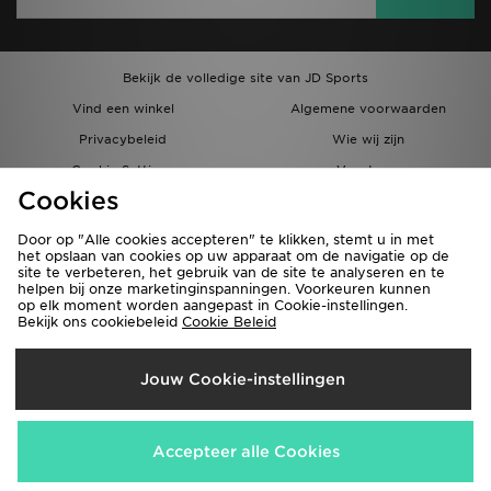
Bekijk de volledige site van JD Sports
Vind een winkel
Algemene voorwaarden
Privacybeleid
Wie wij zijn
Cookie Settings
Vacatures
Cookies
Bestellingen en Levering
Partnerprogramma
Door op "Alle cookies accepteren" te klikken, stemt u in met
het opslaan van cookies op uw apparaat om de navigatie op de
site te verbeteren, het gebruik van de site te analyseren en te
helpen bij onze marketinginspanningen. Voorkeuren kunnen
op elk moment worden aangepast in Cookie-instellingen.
Bekijk ons cookiebeleid
Cookie Beleid
Verzenden Naar
Jouw Cookie-instellingen
België
Wij accepteren de volgende betaalmethoden
Accepteer alle Cookies