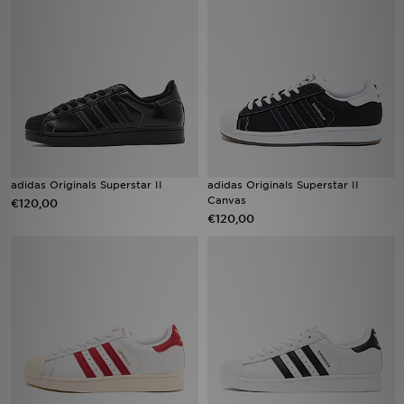
Vind een winkel
Bestelling traceren
Mijn JD
Klantenservice
adidas Originals Superstar II
adidas Originals Superstar II
Canvas
€120,00
Download de app
€120,00
Wie wij zijn