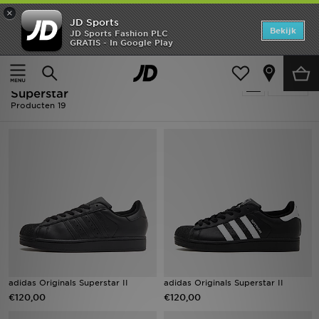
×
JD Sports
Home
Bekijk
JD Sports Fashion PLC
GRATIS - In Google Play
Thuis
Heren
Offers
Heren - Adidas Adidas Originals
Verfijn
New In
Superstar
Producten 19
Heren
Dames
Kids
Collecties
Voetbal
adidas Originals Superstar II
adidas Originals Superstar II
Sports
€120,00
€120,00
Merken