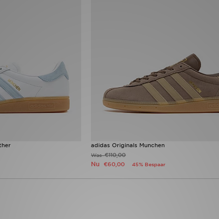
ther
adidas Originals Munchen
€110,00
Was
Nu
€60,00
45% Bespaar