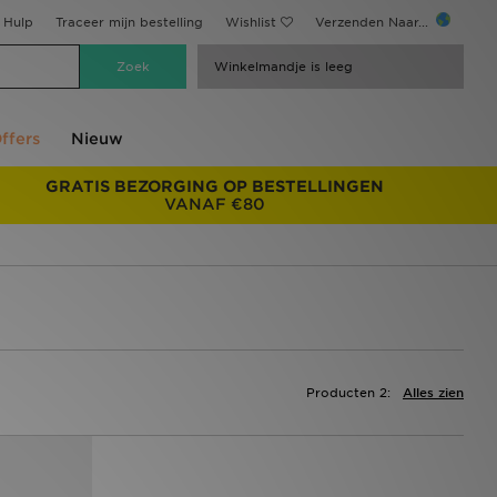
Hulp
Traceer mijn bestelling
Wishlist
Verzenden Naar...
Winkelmandje is leeg
ffers
Nieuw
GRATIS BEZORGING OP BESTELLINGEN
VANAF €80
Producten 2:
Alles zien