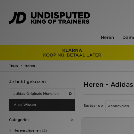
Heren
Dam
KLARNA
KOOP NU, BETAAL LATER
Thuis
Heren
Je hebt gekozen
Heren - Adidas
adidas Originals Munchen
Alles Wissen
Sorteer op
Categories
Herenschoenen
(2)