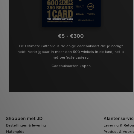
On Running Cloudswift
(10)
Salomon XT-6
(10)
Adidas Originals ZX 750
(9)
Nike Air
(9)
PUMA Suede
(9)
Puma Ultra
(9)
€5 - €300
Jordan Spizike
(8)
adidas Originals Campus
(7)
De Ultimate Giftcard is de enige cadeaukaart die je nodigt
adidas Originals Gazelle
(7)
hebt. Verkrijgbaar in meer dan 500 winkels in de land, het is
adidas Originals Injection Pack
het perfecte cadeau.
(7)
ASICS GT-2160
(7)
Cadeaukaarten kopen
Gorpcore
(7)
Jordan Spizike Low
(7)
New Balance 2010
(7)
Nike Air Max Neon
(7)
Nike Dunk
(7)
On Running Cloudtilt
(7)
adidas Climacool
(6)
adidas Originals Climacool
(6)
Shoppen met JD
Klantenservic
adidas Originals Trefoil
Essentials
(6)
Bestellingen & levering
Levering & Retou
ASICS GEL-1130
(6)
Matengids
Product & Voorr