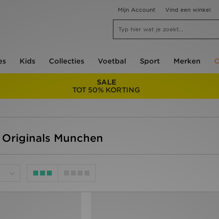
Mijn Account
Vind een winkel
es
Kids
Collecties
Voetbal
Sport
Merken
O
SALE
TOT 50% KORTING
 Originals Munchen