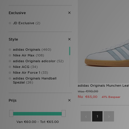
Exclusive
JD Exclusive
(2)
Style
adidas Originals
(460)
Nike Air Max
(108)
adidas Originals adicolor
(52)
Nike ACG
(34)
Nike Air Force 1
(33)
adidas Originals Handball
Spezial
(26)
adidas Originals Munchen Lea
Nike P-6000
(26)
€110,00
Was
Nike Miler
(25)
Nu
€65,00
41% Bespaar
Nike Air Max 90
(23)
Prijs
Nike Tech
(23)
adidas Tiro
(22)
1
adidas Originals Trefoil
(21)
Puma Arrival Boot pack
(20)
adidas Originals Superstar
(19)