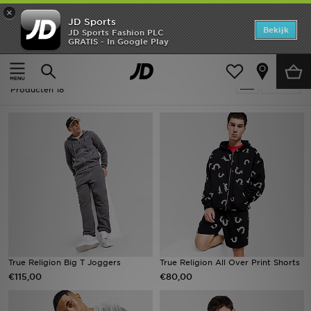
×
JD Sports
Home
Bekijk
JD Sports Fashion PLC
GRATIS - In Google Play
Thuis
Heren
Offers
Heren - True Religion
Verfijn
New In
Producten 18
Heren
Dames
Kids
Collecties
Voetbal
True Religion Big T Joggers
True Religion All Over Print Shorts
€115,00
€80,00
Sports
Merken