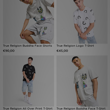
Vind een winkel
Bestelling traceren
Mijn JD
Klantenservice
True Religion Buddha Face Shorts
True Religion Logo T-Shirt
€90,00
€45,00
Download de app
Wie wij zijn
True Religion All Over Print T-Shirt
True Religion Buddha Face T-Shirt