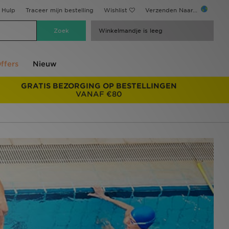
Hulp
Traceer mijn bestelling
Wishlist
Verzenden Naar...
Winkelmandje is leeg
ffers
Nieuw
GRATIS BEZORGING OP BESTELLINGEN
VANAF €80