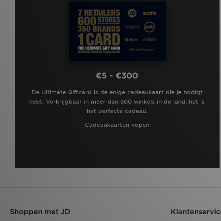
Kickers
(2)
Lacoste
(111)
Le Coq Sportif
(1)
LEVI'S
(24)
Lorenzo
(37)
Macron
(1)
Mallet LDN
(18)
McKenzie
(207)
€5 - €300
MERCIER
(7)
Merrell
(6)
De Ultimate Giftcard is de enige cadeaukaart die je nodigt
mnml
(8)
hebt. Verkrijgbaar in meer dan 500 winkels in de land, het is
MONTIREX
(185)
het perfecte cadeau.
Napapijri
(84)
Cadeaukaarten kopen
New Balance
(169)
New Era
(96)
Nicce
(6)
Nike
(993)
NY CONCEPT
(1)
Official Team
(3)
On Running
(103)
Owala
(9)
Polo Ralph Lauren
(10)
Shoppen met JD
Klantenservic
Polo Sport
(2)