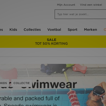
Mijn Account
Vind een winkel
es
Kids
Collecties
Voetbal
Sport
Merken
O
SALE
TOT 50% KORTING
KIDS
COLLECTIE