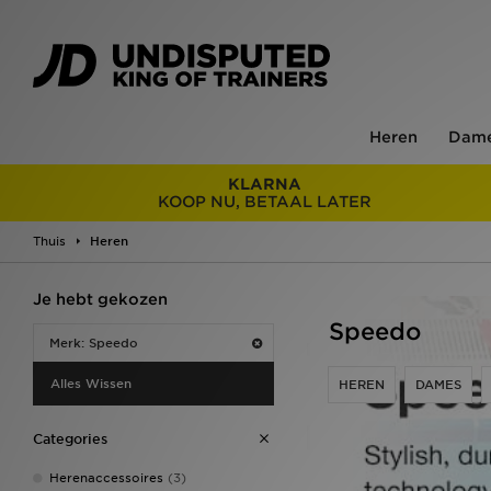
Heren
Dam
KLARNA
KOOP NU, BETAAL LATER
Thuis
Heren
Je hebt gekozen
Speedo
Merk: Speedo
Alles Wissen
HEREN
DAMES
Categories
Herenaccessoires
(3)