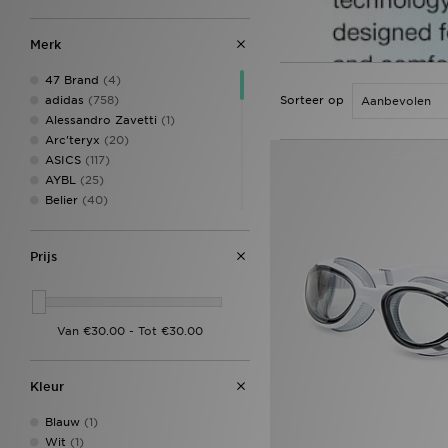
Merk
47 Brand
(4)
adidas
(758)
Sorteer op
Alessandro Zavetti
(1)
Arc'teryx
(20)
ASICS
(117)
AYBL
(25)
Belier
(40)
Berghaus
(109)
Billionaire Boys Club
(8)
Prijs
Birkenstock
(6)
BOSS
(99)
Calvin Klein Underwear
(20)
Celtic Retro
(2)
Champion
(11)
Columbia
(24)
Converse
(11)
Kleur
Crep Protect
(28)
Crocs
(20)
Blauw
(1)
DAILYSZN
(12)
Wit
(1)