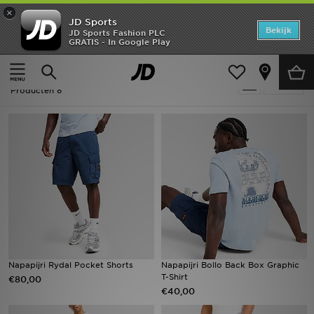
×
JD Sports
Home
Bekijk
JD Sports Fashion PLC
GRATIS - In Google Play
Thuis
Heren
Offers
Heren - Napapijri Holiday Shop
Verfijn
New In
Producten 8
Heren
Dames
Kids
Collecties
Voetbal
Napapijri Rydal Pocket Shorts
Napapijri Bollo Back Box Graphic
T-Shirt
€80,00
Sports
€40,00
Merken