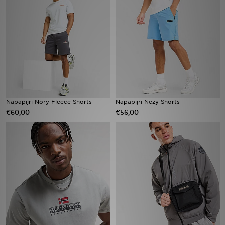
Vind een winkel
Bestelling traceren
Mijn JD
Klantenservice
Napapijri Nory Fleece Shorts
Napapijri Nezy Shorts
€60,00
€56,00
Download de app
Wie wij zijn