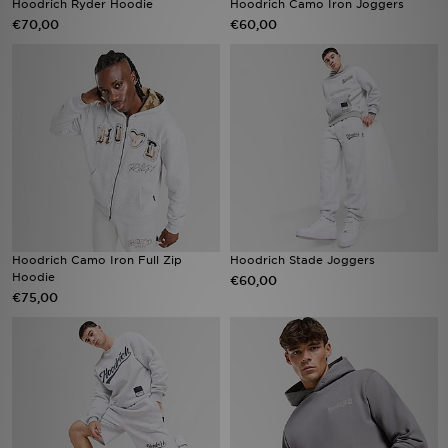
Hoodrich Ryder Hoodie
Hoodrich Camo Iron Joggers
€70,00
€60,00
Vind een winkel
Bestelling traceren
Mijn JD
Klantenservice
Download de app
Hoodrich Camo Iron Full Zip
Hoodrich Stade Joggers
Wie wij zijn
Hoodie
€60,00
€75,00