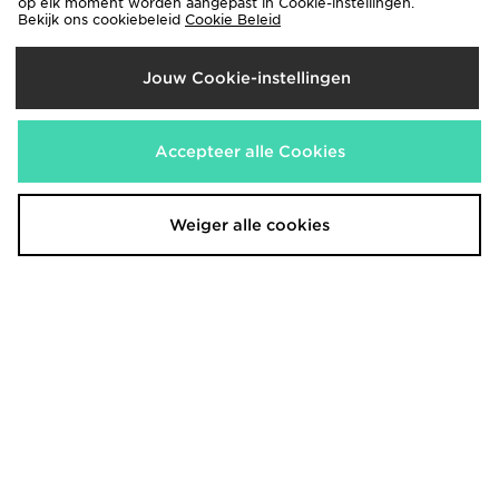
op elk moment worden aangepast in Cookie-instellingen.
Bekijk ons cookiebeleid
Cookie Beleid
Jouw Cookie-instellingen
Hoodrich Legacy Joggers
Hoodrich Shadow Joggers
€20,00
€25,00
Accepteer alle Cookies
Weiger alle cookies
Hoodrich Pegasus T-Shirt
Hoodrich Magma T-Shirt
€25,00
€30,00
Was
Nu
€20,00
33% Bespaar