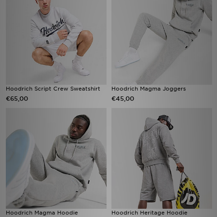
Hoodrich Script Crew Sweatshirt
Hoodrich Magma Joggers
€65,00
€45,00
Hoodrich Magma Hoodie
Hoodrich Heritage Hoodie