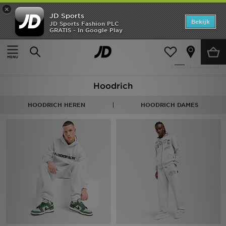
×
JD Sports
Home
Bekijk
JD Sports Fashion PLC
GRATIS - In Google Play
Thuis
Heren
Offers
Producten 37
Verfijn
New In
Hoodrich
Heren
HOODRICH HEREN
HOODRICH DAMES
Dames
Kids
Collecties
Voetbal
Sports
Merken