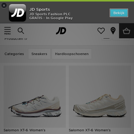
×
JD Sports
Home
Bekijk
JD Sports Fashion PLC
GRATIS - In Google Play
Thuis
Dames
Damesschoenen
Offers
Dames - Salomon Damesschoenen
Verfijn
New In
Producten 17
Heren
Categories
Sneakers
Hardloopschoenen
Dames
Kids
Collecties
Voetbal
Sports
Salomon XT-6 Women's
Salomon XT-6 Women's
Merken