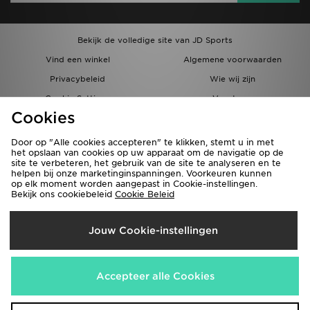
Bekijk de volledige site van JD Sports
Vind een winkel
Algemene voorwaarden
Privacybeleid
Wie wij zijn
Cookie Settings
Vacatures
Cookies
Bestellingen en Levering
Partnerprogramma
Door op "Alle cookies accepteren" te klikken, stemt u in met
het opslaan van cookies op uw apparaat om de navigatie op de
site te verbeteren, het gebruik van de site te analyseren en te
helpen bij onze marketinginspanningen. Voorkeuren kunnen
op elk moment worden aangepast in Cookie-instellingen.
Bekijk ons cookiebeleid
Cookie Beleid
Verzenden Naar
Jouw Cookie-instellingen
België
Wij accepteren de volgende betaalmethoden
Accepteer alle Cookies