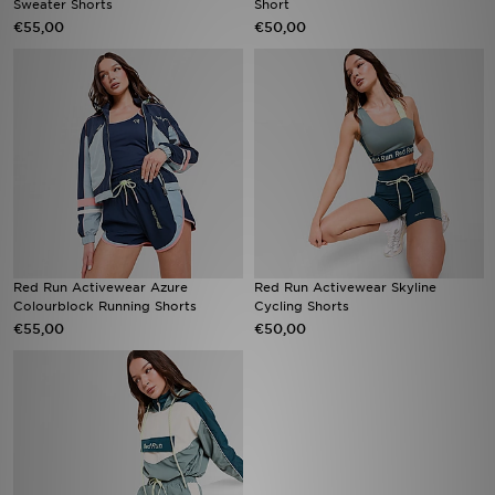
Sweater Shorts
Short
€55,00
€50,00
Vind een winkel
Bestelling traceren
Mijn JD
Klantenservice
Download de app
Red Run Activewear Azure
Red Run Activewear Skyline
Wie wij zijn
Colourblock Running Shorts
Cycling Shorts
€55,00
€50,00