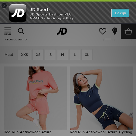
×
JD Sports
Home
Bekijk
JD Sports Fashion PLC
GRATIS - In Google Play
Thuis
Dames
Dameskleding
Shorts
Offers
Dames - Red Run Activewear Shorts
Verfijn
New In
Producten 5
Heren
Maat
XXS
XS
S
M
L
XL
Dames
Kids
Collecties
Voetbal
Sports
Red Run Activewear Azure
Red Run Activewear Azure Cycling
Merken