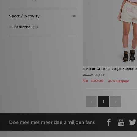
Sport / Activity
Basketbal
(2)
Jordan Graphic Logo Fleece 
€50,00
Was
Nu
€30,00
40% Bespaar
1
Doe mee met meer dan 2 miljoen fans