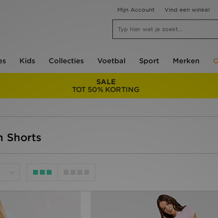
Mijn Account
Vind een winkel
es
Kids
Collecties
Voetbal
Sport
Merken
O
SALE
TOT 50% KORTING
n Shorts