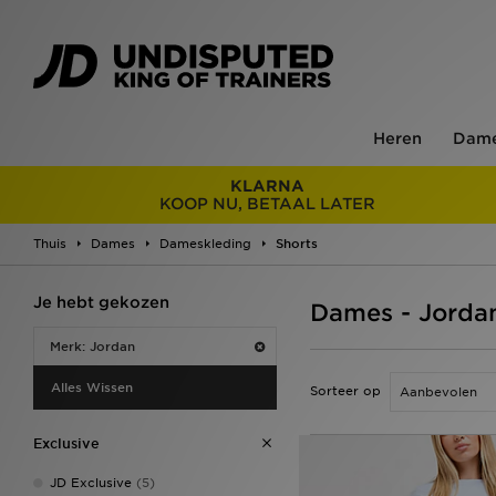
Heren
Dam
KLARNA
KOOP NU, BETAAL LATER
Thuis
Dames
Dameskleding
Shorts
Je hebt gekozen
Dames - Jorda
Merk: Jordan
Alles Wissen
Sorteer op
Exclusive
JD Exclusive
(5)