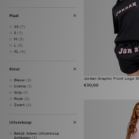
Reebok
(5)
The North Face
(4)
Maat
Trailberg
(8)
Under Armour
(19)
XS
(7)
Unlike Humans
(16)
S
(7)
Von Dutch
(1)
M
(3)
L
(3)
XL
(4)
Kleur
Jordan Graphic Front Logo S
Blauw
(2)
€30,00
Crème
(1)
Grijs
(1)
Roze
(2)
Zwart
(2)
Uitverkoop
Bekijk Alleen Uitverkoop
Artikelen
(3)