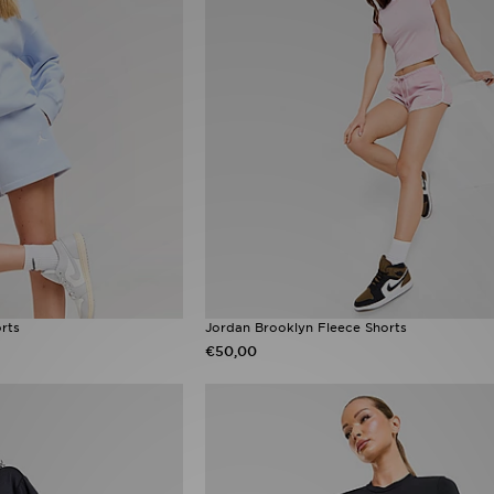
rts
Jordan Brooklyn Fleece Shorts
€50,00