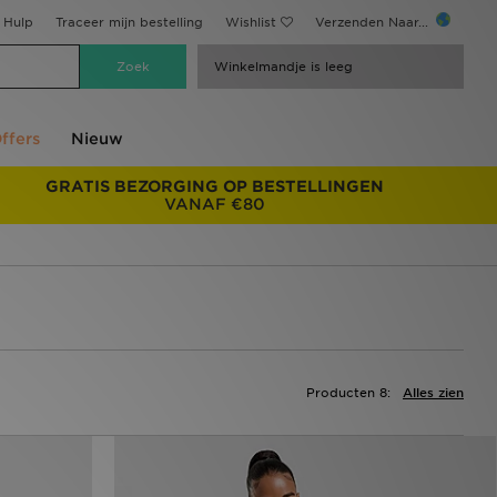
Hulp
Traceer mijn bestelling
Wishlist
Verzenden Naar...
Winkelmandje is leeg
ffers
Nieuw
GRATIS BEZORGING OP BESTELLINGEN
VANAF €80
Producten 8:
Alles zien