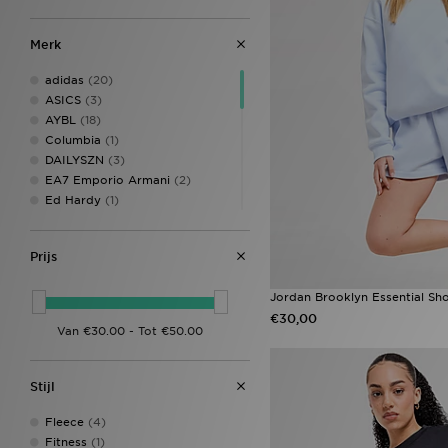
Merk
adidas
(20)
ASICS
(3)
AYBL
(18)
Columbia
(1)
DAILYSZN
(3)
EA7 Emporio Armani
(2)
Ed Hardy
(1)
Hoodrich
(12)
Jordan
(8)
Prijs
JUICY COUTURE
(4)
LEVI'S
(6)
Jordan Brooklyn Essential Sho
McKenzie
(4)
€30,00
MONTIREX
(8)
New Balance
(19)
Nike
(34)
On Running
(2)
Stijl
PE Nation
(1)
PUMA
(3)
Fleece
(4)
Red Run Activewear
(5)
Fitness
(1)