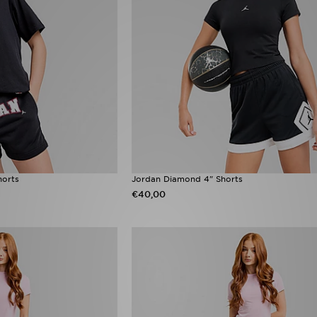
horts
Jordan Diamond 4" Shorts
€40,00