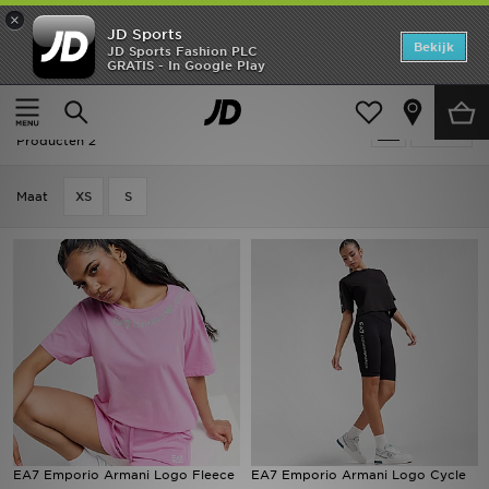
×
JD Sports
Home
Bekijk
JD Sports Fashion PLC
GRATIS - In Google Play
Thuis
Dames
Dameskleding
Shorts
Offers
Dames - EA7 Emporio Armani Shorts
Verfijn
New In
Producten 2
Heren
Maat
XS
S
Dames
Kids
Collecties
Voetbal
Sports
EA7 Emporio Armani Logo Fleece
EA7 Emporio Armani Logo Cycle
Merken