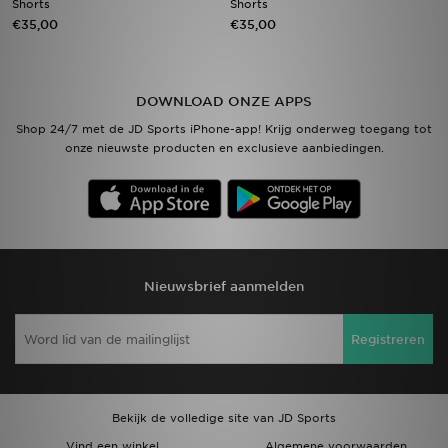
Shorts
Shorts
€35,00
€35,00
Vind een winkel
Bestelling traceren
DOWNLOAD ONZE APPS
Shop 24/7 met de JD Sports iPhone-app! Krijg onderweg toegang tot
Mijn JD
onze nieuwste producten en exclusieve aanbiedingen.
Klantenservice
Download de app
Wie wij zijn
Nieuwsbrief aanmelden
Registreren
Bekijk de volledige site van JD Sports
Vind een winkel
Algemene voorwaarden