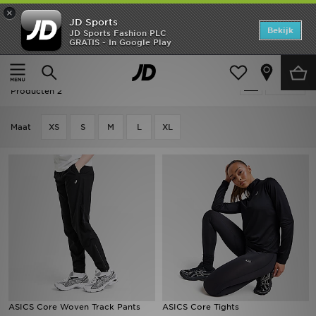
×
JD Sports
Home
Bekijk
JD Sports Fashion PLC
GRATIS - In Google Play
Thuis
Dames
Dameskleding
Joggingbroeken
Offers
ASICS Joggingbroeken - Fitness
Verfijn
New In
Producten 2
Heren
Maat
XS
S
M
L
XL
Dames
Kids
Collecties
Voetbal
Sports
ASICS Core Woven Track Pants
ASICS Core Tights
Merken