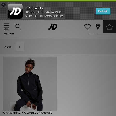
×
JD Sports
Home
Bekijk
JD Sports Fashion PLC
GRATIS - In Google Play
Thuis
Dames
Dameskleding
Jassen
Offers
Dames - On Running Jassen
Verfijn
New In
Artikel
Heren
Maat
S
Dames
Kids
Collecties
Voetbal
Sports
On Running Waterproof Anorak
Merken