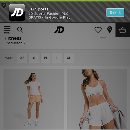
×
JD Sports
Home
Bekijk
JD Sports Fashion PLC
GRATIS - In Google Play
Thuis
Dames
Dameskleding
Offers
Wit Under Armour Dameskleding -
Verfijn
New In
Fitness
Producten 2
Heren
Maat
XS
S
M
L
XL
Dames
Kids
Collecties
Voetbal
Sports
Merken