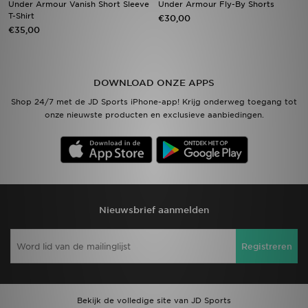
Under Armour Vanish Short Sleeve
Under Armour Fly-By Shorts
T-Shirt
€30,00
€35,00
Vind een winkel
Bestelling traceren
DOWNLOAD ONZE APPS
Mijn JD
Shop 24/7 met de JD Sports iPhone-app! Krijg onderweg toegang tot
onze nieuwste producten en exclusieve aanbiedingen.
Klantenservice
Download de app
Wie wij zijn
Nieuwsbrief aanmelden
Registreren
Bekijk de volledige site van JD Sports