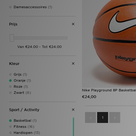
Damesaccessoires
(1)
Prijs
Kleur
Grijs
(1)
Oranje
(1)
Roze
(1)
Nike Playground 8P Basketbal
Zwart
(6)
€24,00
Sport / Activity
1
Basketbal
(1)
Fitness
(16)
Hardlopen
(13)