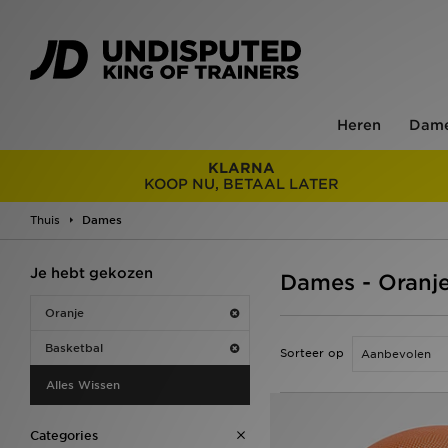
Heren
Dam
KLARNA
KOOP NU, BETAAL LATER
Thuis
Dames
Je hebt gekozen
Dames - Oranje
Oranje
Basketbal
Sorteer op
Alles Wissen
Categories