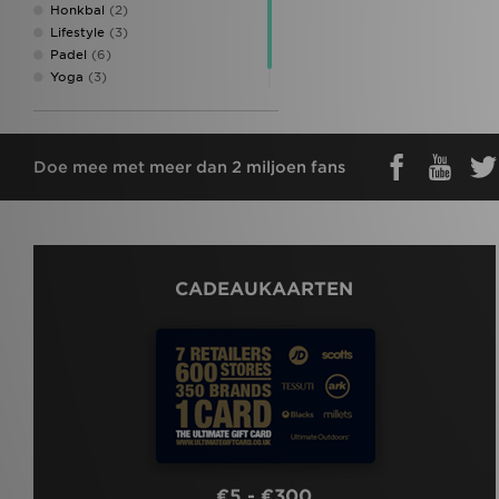
Honkbal
(2)
Lifestyle
(3)
Padel
(6)
Yoga
(3)
Zwemmen
(3)
Doe mee met meer dan 2 miljoen fans
CADEAUKAARTEN
€5 - €300