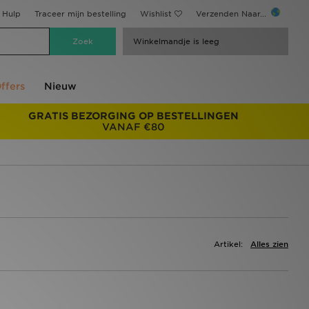
Hulp
Traceer mijn bestelling
Wishlist
Verzenden Naar...
Winkelmandje is leeg
ffers
Nieuw
GRATIS BEZORGING OP BESTELLINGEN
VANAF €80
Artikel:
Alles zien