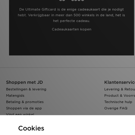
De Ultimate Giftcard is de enige cadeaukaart die je nodigt
hebt. Verkrijgbaar in meer dan 500 winkels in de land, het is
het perfecte cadeau.
Cadeaukaarten kopen
Shoppen met JD
Klantenservic
Bestellingen & levering
Levering & Retou
Matengids
Product & Voorr
Betaling & promoties
Technische hulp
Shoppen via de app
Overige FAQ
Vind een winkel
Klarna
Cookies