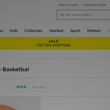
Mijn Account
Vind een winkel
es
Kids
Collecties
Voetbal
Sport
Merken
O
SALE
TOT 50% KORTING
 Basketbal