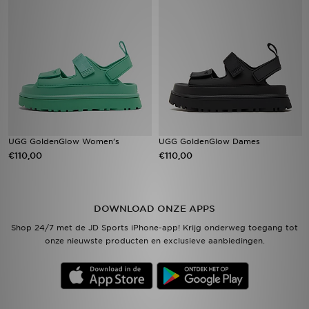
Vind een winkel
Bestelling traceren
Mijn JD
Klantenservice
UGG GoldenGlow Women's
UGG GoldenGlow Dames
€110,00
€110,00
Download de app
Wie wij zijn
DOWNLOAD ONZE APPS
Shop 24/7 met de JD Sports iPhone-app! Krijg onderweg toegang tot
onze nieuwste producten en exclusieve aanbiedingen.