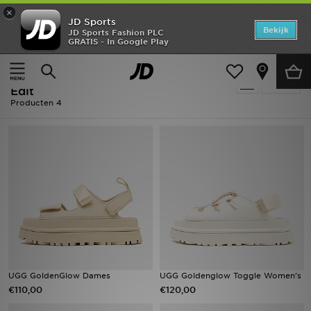
×
JD Sports
Home
Bekijk
JD Sports Fashion PLC
GRATIS - In Google Play
Thuis
Dames
Offers
Dames - UGG GoldenGlow - Premium
Verfijn
New In
Edit
Producten 4
Heren
Dames
Kids
Collecties
Voetbal
UGG GoldenGlow Dames
UGG Goldenglow Toggle Women's
Sports
€110,00
€120,00
Merken