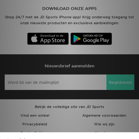
DOWNLOAD ONZE APPS
Vind een winkel
Shop 24/7 met de JD Sports iPhone-app! Krijg onderweg toegang tot
onze nieuwste producten en exclusieve aanbiedingen.
Bestelling traceren
Mijn JD
Klantenservice
Nieuwsbrief aanmelden
Download de app
Registreren
Wie wij zijn
Bekijk de volledige site van JD Sports
Vind een winkel
Algemene voorwaarden
Privacybeleid
Wie wij zijn
Cookie Settings
Vacatures