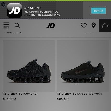
×
JD Sports
Home
Bekijk
JD Sports Fashion PLC
GRATIS - In Google Play
Thuis
Dames
Offers
Dames - Zwart Nike Shox
Verfijn
New In
Producten 2
Heren
Dames
Kids
Collecties
Voetbal
Nike Shox TL Women's
Nike Shox TL Shroud Women's
€170,00
€80,00
Sports
Merken