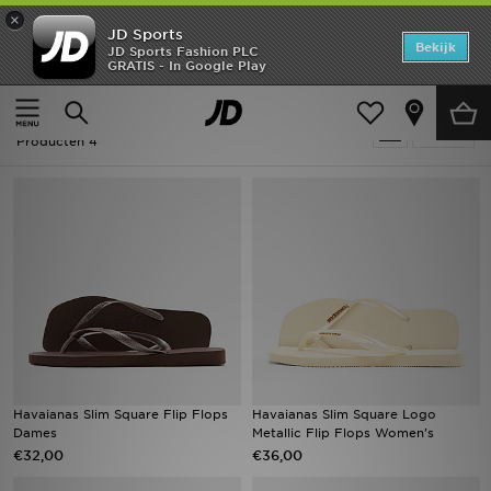
×
JD Sports
Home
Bekijk
JD Sports Fashion PLC
GRATIS - In Google Play
Thuis
Dames
Offers
Dames - Havaianas Slim
Verfijn
New In
Producten 4
Heren
Dames
Kids
Collecties
Voetbal
Havaianas Slim Square Flip Flops
Havaianas Slim Square Logo
Dames
Metallic Flip Flops Women's
Sports
€32,00
€36,00
Merken