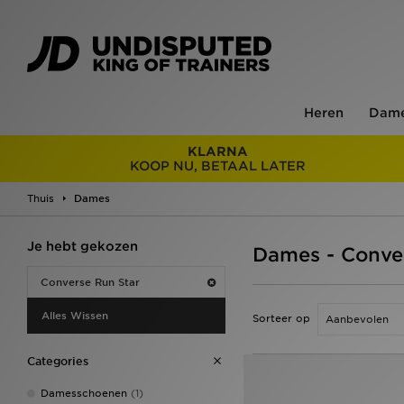
Heren
Dam
KLARNA
KOOP NU, BETAAL LATER
Thuis
Dames
Je hebt gekozen
Dames - Conve
Converse Run Star
Alles Wissen
Sorteer op
Categories
Damesschoenen
(1)