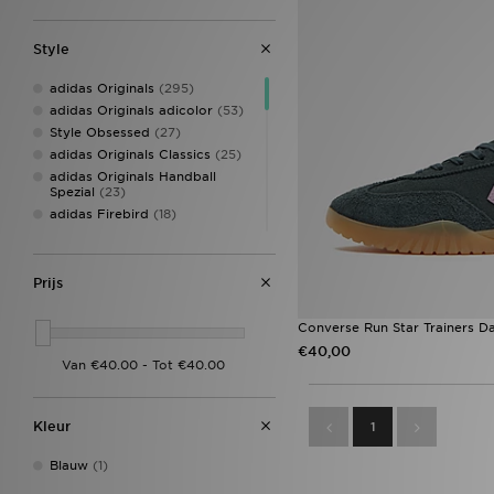
Style
adidas Originals
(295)
adidas Originals adicolor
(53)
Style Obsessed
(27)
adidas Originals Classics
(25)
adidas Originals Handball
Spezial
(23)
adidas Firebird
(18)
Converse All Star
(18)
New Balance 740
(17)
PUMA Speedcat Ballet
(17)
Prijs
adidas Originals Firebird
(16)
adidas Originals Superstar
(15)
Converse Run Star Trainers 
On Running Cloudtilt
(14)
€40,00
Adidas Crochet
(13)
Nike Air Max
(13)
Sophia and Cinzia's Favourites
Kleur
1
(13)
Salomon XT-6
(12)
Blauw
(1)
adidas Originals Samba
(11)