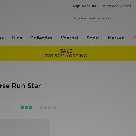
Mijn Account
Vind een winkel
es
Kids
Collecties
Voetbal
Sport
Merken
O
SALE
TOT 50% KORTING
rse Run Star