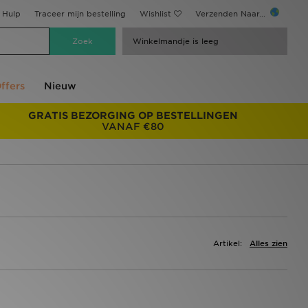
Hulp
Traceer mijn bestelling
Wishlist
Verzenden Naar...
Winkelmandje is leeg
ffers
Nieuw
GRATIS BEZORGING OP BESTELLINGEN
VANAF €80
Artikel:
Alles zien