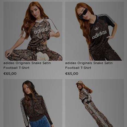
Vind een winkel
Bestelling traceren
Mijn JD
Klantenservice
adidas Originals Snake Satin
adidas Originals Snake Satin
Download de app
Football T-Shirt
Football T-Shirt
€65,00
€65,00
Wie wij zijn