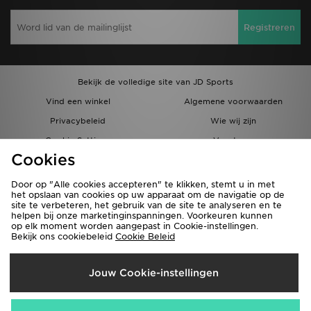
Registreren
Bekijk de volledige site van JD Sports
Vind een winkel
Algemene voorwaarden
Privacybeleid
Wie wij zijn
Cookie Settings
Vacatures
Cookies
Bestellingen en Levering
Partnerprogramma
Door op "Alle cookies accepteren" te klikken, stemt u in met
het opslaan van cookies op uw apparaat om de navigatie op de
site te verbeteren, het gebruik van de site te analyseren en te
helpen bij onze marketinginspanningen. Voorkeuren kunnen
op elk moment worden aangepast in Cookie-instellingen.
Bekijk ons cookiebeleid
Cookie Beleid
Verzenden Naar
Jouw Cookie-instellingen
België