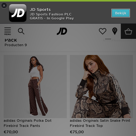
×
JD Sports
Home
Bekijk
JD Sports Fashion PLC
GRATIS - In Google Play
Thuis
Dames
Offers
Dames - Adidas Originals Injection
Verfijn
New In
Pack
Producten 9
Heren
Dames
Kids
Collecties
Voetbal
adidas Originals Polka Dot
adidas Originals Satin Snake Print
Sports
Firebird Track Pants
Firebird Track Top
€70,00
€75,00
Merken