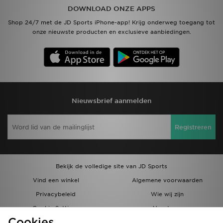
DOWNLOAD ONZE APPS
Vind een winkel
Shop 24/7 met de JD Sports iPhone-app! Krijg onderweg toegang tot
onze nieuwste producten en exclusieve aanbiedingen.
Bestelling traceren
Mijn JD
Klantenservice
Nieuwsbrief aanmelden
Download de app
Registreren
Wie wij zijn
Bekijk de volledige site van JD Sports
Vind een winkel
Algemene voorwaarden
Privacybeleid
Wie wij zijn
Cookie Settings
Vacatures
Cookies
Bestellingen en Levering
Partnerprogramma