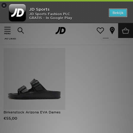
×
JD Sports
Home
Bekijk
JD Sports Fashion PLC
GRATIS - In Google Play
Thuis
Dames
Offers
Dames - Birkenstock Premium Edit
Verfijn
New In
Artikel
Heren
Dames
Kids
Collecties
Voetbal
Birkenstock Arizona EVA Dames
€55,00
Sports
Merken