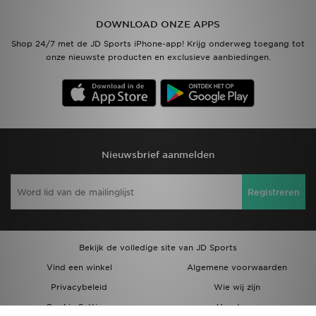
DOWNLOAD ONZE APPS
Vind een winkel
Shop 24/7 met de JD Sports iPhone-app! Krijg onderweg toegang tot
onze nieuwste producten en exclusieve aanbiedingen.
Bestelling traceren
Mijn JD
Klantenservice
Nieuwsbrief aanmelden
Download de app
Registreren
Wie wij zijn
Bekijk de volledige site van JD Sports
Vind een winkel
Algemene voorwaarden
Privacybeleid
Wie wij zijn
Cookie Settings
Vacatures