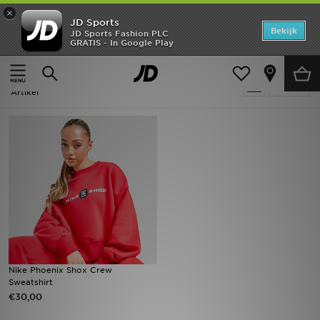
×
JD Sports
Home
Bekijk
JD Sports Fashion PLC
GRATIS - In Google Play
Thuis
Rood Nike Shox
Offers
Rood Nike Shox
Verfijn
New In
Artikel
Heren
Dames
Kids
Collecties
Voetbal
Nike Phoenix Shox Crew
Sweatshirt
Sports
€30,00
Merken