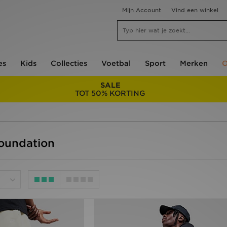
Mijn Account
Vind een winkel
es
Kids
Collecties
Voetbal
Sport
Merken
O
SALE
TOT 50% KORTING
Foundation