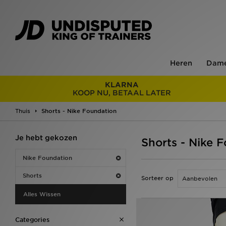
Heren
Dam
KLARNA
KOOP NU, BETAAL LATER
Thuis
Shorts - Nike Foundation
Je hebt gekozen
Shorts - Nike 
Nike Foundation
Shorts
Sorteer op
Alles Wissen
Categories