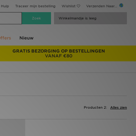
Hulp
Traceer mijn bestelling
Wishlist
Verzenden Naar...
Winkelmandje is leeg
ffers
Nieuw
GRATIS BEZORGING OP BESTELLINGEN
VANAF €80
Producten 2:
Alles zien