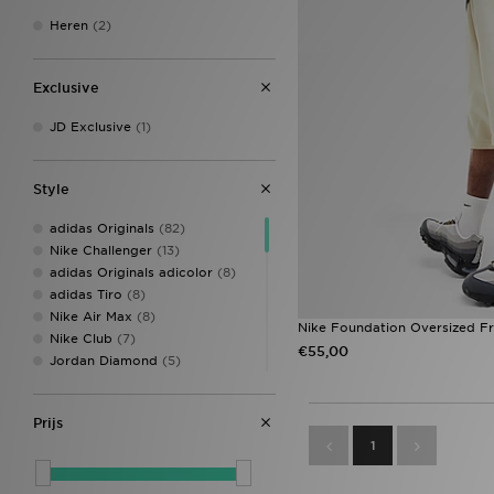
Heren
(2)
Exclusive
JD Exclusive
(1)
Style
adidas Originals
(82)
Nike Challenger
(13)
adidas Originals adicolor
(8)
adidas Tiro
(8)
Nike Air Max
(8)
Nike Foundation Oversized Fr
Nike Club
(7)
€55,00
Jordan Diamond
(5)
Nike ACG
(5)
Nike Pro
(4)
Prijs
Nike Miler
(3)
1
Sophia and Cinzia's Favourites
(3)
Activewear
(2)