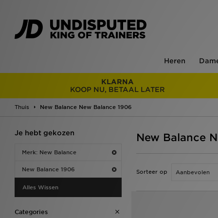
Heren
Dam
KLARNA
KOOP NU, BETAAL LATER
Thuis
New Balance New Balance 1906
Je hebt gekozen
New Balance N
Merk: New Balance
New Balance 1906
Sorteer op
Alles Wissen
Categories