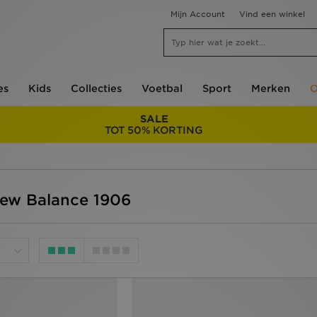
Mijn Account
Vind een winkel
es
Kids
Collecties
Voetbal
Sport
Merken
O
SALE
TOT 50% KORTING
ew Balance 1906