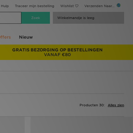
Hulp
Traceer mijn bestelling
Wishlist
Verzenden Naar...
Winkelmandje is leeg
ffers
Nieuw
GRATIS BEZORGING OP BESTELLINGEN
VANAF €80
Producten 30:
Alles zien