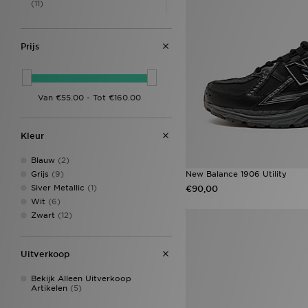
(11)
Style Obsessed
(9)
New Balance 1000
(6)
New Balance 204L
(6)
Prijs
New Balance 1906R
(5)
New Balance 950
(5)
New Balance Ellipse
(5)
New Balance FuelCell Rebel
(5)
New Balance 2002
(4)
New Balance ABZORB
(4)
Kleur
New Balance M1000
(4)
New Balance 2002R
(3)
Blauw
(2)
New Balance 509
(1)
New Balance 1906 Utility
Grijs
(9)
New Balance 574
(1)
Siver Metallic
(1)
€90,00
Wit
(6)
Zwart
(12)
Uitverkoop
Bekijk Alleen Uitverkoop
Artikelen
(5)