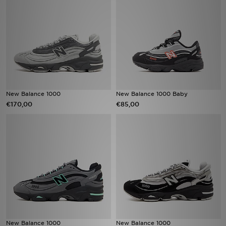
Vind een winkel
Bestelling traceren
Mijn JD
Klantenservice
New Balance 1000
New Balance 1000 Baby
€170,00
€85,00
Download de app
Wie wij zijn
New Balance 1000
New Balance 1000