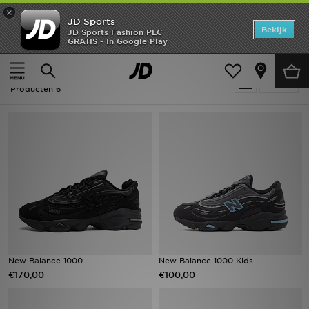
×
JD Sports
Home
Bekijk
JD Sports Fashion PLC
GRATIS - In Google Play
Thuis
New Balance 1000
Offers
New Balance 1000
Verfijn
New In
Producten 6
Heren
Dames
Kids
Collecties
Voetbal
New Balance 1000
New Balance 1000 Kids
€170,00
€100,00
Sports
Merken