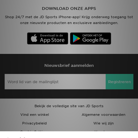
DOWNLOAD ONZE APPS
Vind een winkel
Shop 24/7 met de JD Sports iPhone-app! Krijg onderweg toegang tot
onze nieuwste producten en exclusieve aanbiedingen.
Bestelling traceren
Mijn JD
Klantenservice
Nieuwsbrief aanmelden
Download de app
Registreren
Wie wij zijn
Bekijk de volledige site van JD Sports
Vind een winkel
Algemene voorwaarden
Privacybeleid
Wie wij zijn
Cookie Settings
Vacatures