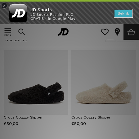
×
JD Sports
Home
Bekijk
JD Sports Fashion PLC
GRATIS - In Google Play
Thuis
Sandalen - Crocs Cozzzy Slipper
Offers
Sandalen - Crocs Cozzzy Slipper
Verfijn
New In
Producten 2
Heren
Dames
Kids
Collecties
Voetbal
Crocs Cozzzy Slipper
Crocs Cozzzy Slipper
€50,00
€50,00
Sports
Merken