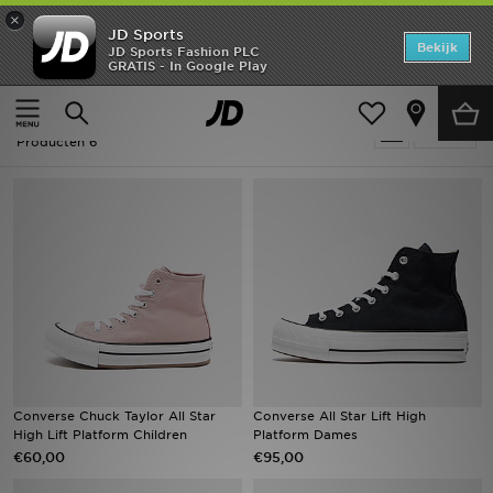
×
JD Sports
Home
Bekijk
JD Sports Fashion PLC
GRATIS - In Google Play
Thuis
Converse All Star Lift
Offers
Converse All Star Lift
Verfijn
New In
Producten 6
Heren
Dames
Kids
Collecties
Voetbal
Converse Chuck Taylor All Star
Converse All Star Lift High
High Lift Platform Children
Platform Dames
Sports
€60,00
€95,00
Merken