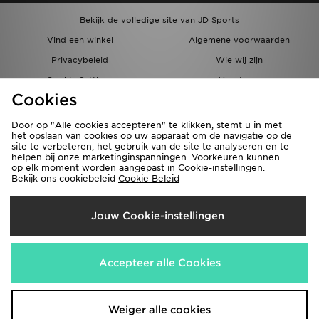
Bekijk de volledige site van JD Sports
Vind een winkel
Algemene voorwaarden
Privacybeleid
Wie wij zijn
Cookie Settings
Vacatures
Cookies
Bestellingen en Levering
Partnerprogramma
Door op "Alle cookies accepteren" te klikken, stemt u in met
het opslaan van cookies op uw apparaat om de navigatie op de
site te verbeteren, het gebruik van de site te analyseren en te
helpen bij onze marketinginspanningen. Voorkeuren kunnen
op elk moment worden aangepast in Cookie-instellingen.
Bekijk ons cookiebeleid
Cookie Beleid
Verzenden Naar
Jouw Cookie-instellingen
België
Wij accepteren de volgende betaalmethoden
Accepteer alle Cookies
Bezoek onze bedrijfswebsite
www.jdplc.com
Weiger alle cookies