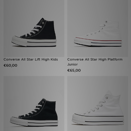
Vind een winkel
Bestelling traceren
Mijn JD
Klantenservice
Converse All Star Lift High Kids
Converse All Star High Platform
Junior
€60,00
Download de app
€65,00
Wie wij zijn